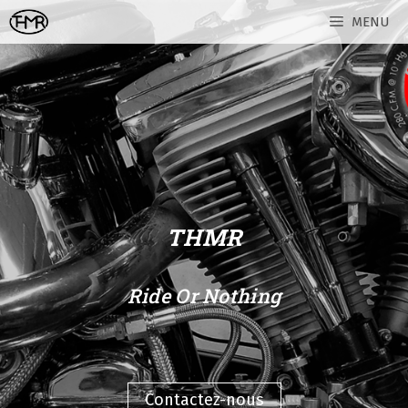
MENU
THMR
Ride Or Nothing
Contactez-nous